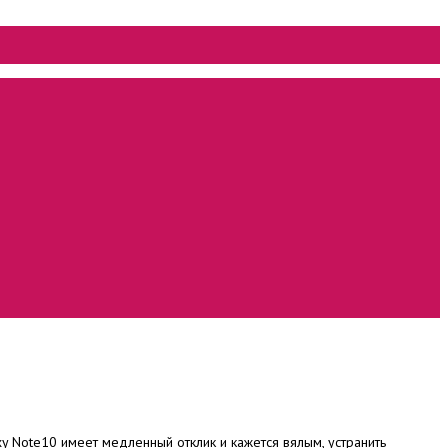
xy Note10 имеет медленный отклик и кажется вялым, устранить