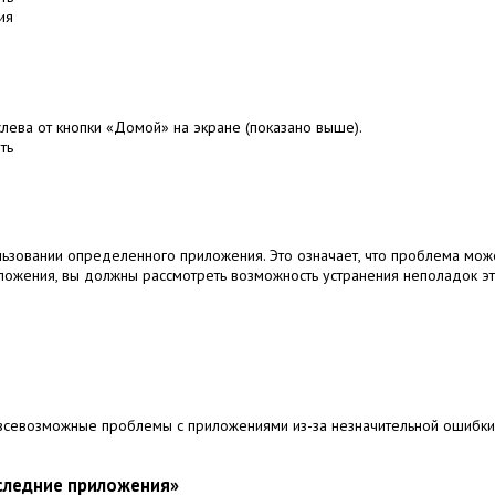
ия
лева от кнопки «Домой» на экране (показано выше).
ть
ользовании определенного приложения.
Это означает, что проблема може
ложения, вы должны рассмотреть возможность устранения неполадок э
 всевозможные проблемы с приложениями из-за незначительной ошибки
следние приложения»