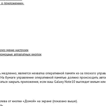
 о приложении».
через меню настроек
с помощью аппаратных кнопок
ь медленно, является нехватка оперативной памяти из-за плохого упра
.
На бумаге управление оперативной памятью должно происходить авто
аться закрыть приложения, если ваш Galaxy Note10 выглядит вялым ил
лева от кнопки «Домой» на экране (показано выше).
ть