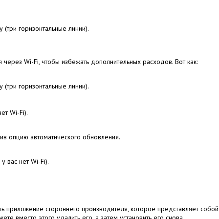
 (три горизонтальные линии).
 через Wi-Fi, чтобы избежать дополнительных расходов.
Вот как:
 (три горизонтальные линии).
т Wi-Fi).
чив опцию автоматического обновления.
 вас нет Wi-Fi).
ить приложение стороннего производителя, которое представляет соб
е вместо этого удалить его, а затем установить его снова.