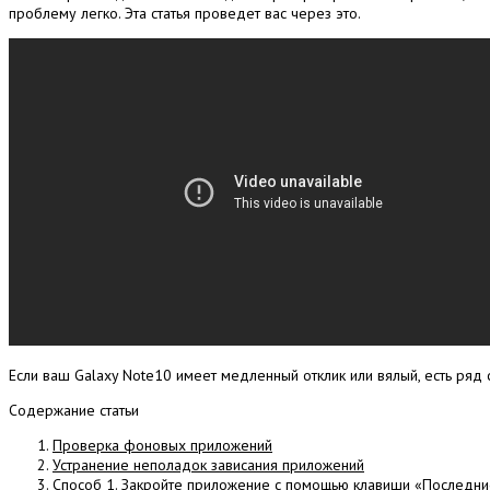
проблему легко.
Эта статья проведет вас через это.
Если ваш Galaxy Note10 имеет медленный отклик или вялый, есть ряд
Содержание статьи
Проверка фоновых приложений
Устранение неполадок зависания приложений
Способ 1. Закройте приложение с помощью клавиши «Последн