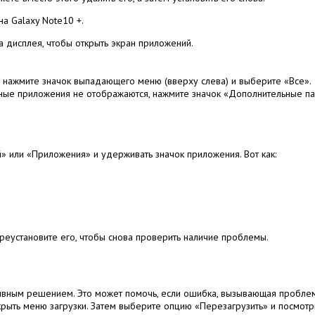
а Galaxy Note10 +.
а дисплея, чтобы открыть экран приложений.
нажмите значок выпадающего меню (вверху слева) и выберите «Все».
мные приложения не отображаются, нажмите значок «Дополнительные па
й» или «Приложения» и удерживать значок приложения.
Вот как:
ереустановите его, чтобы снова проверить наличие проблемы.
тивным решением.
Это может помочь, если ошибка, вызывающая проблем
крыть меню загрузки.
Затем выберите опцию «Перезагрузить» и посмотрит