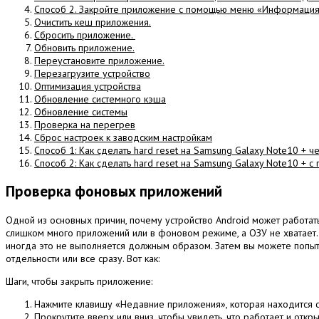
Способ 2. Закройте приложение с помощью меню «Информация
Очистить кеш приложения.
Сбросить приложение.
Обновить приложение.
Переустановите приложение.
Перезагрузите устройство
Оптимизация устройства
Обновление системного кэша
Обновление системы
Проверка на перегрев
Сброс настроек к заводским настройкам
Способ 1: Как сделать hard reset на Samsung Galaxy Note10 + 
Способ 2: Как сделать hard reset на Samsung Galaxy Note10 + 
Проверка фоновых приложений
Одной из основных причин, почему устройство Android может работат
слишком много приложений или в фоновом режиме, а ОЗУ не хватает
иногда это не выполняется должным образом.
Затем вы можете попыт
отдельности или все сразу.
Вот как:
Шаги, чтобы закрыть приложение:
Нажмите клавишу «Недавние приложения», которая находится с
Прокрутите вверх или вниз, чтобы увидеть, что работает и откры