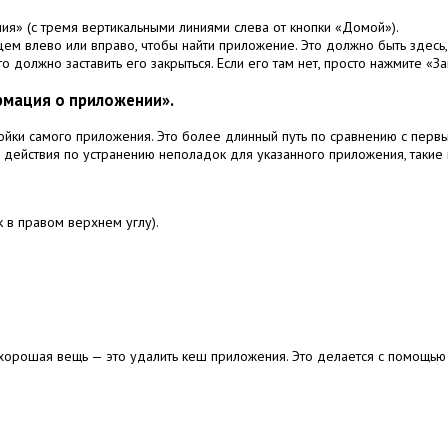
» (с тремя вертикальными линиями слева от кнопки «Домой»).
цем влево или вправо, чтобы найти приложение.
Это должно быть здесь,
то должно заставить его закрыться.
Если его там нет, просто нажмите «З
рмация о приложении».
ойки самого приложения.
Это более длинный путь по сравнению с перв
е действия по устранению неполадок для указанного приложения, такие 
 в правом верхнем углу).
 хорошая вещь — это удалить кеш приложения.
Это делается с помощью