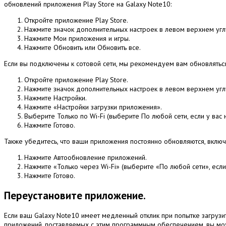
обновлений приложения Play Store на Galaxy Note10:
Откройте приложение Play Store.
Нажмите значок дополнительных настроек в левом верхнем углу
Нажмите Мои приложения и игры.
Нажмите Обновить или Обновить все.
Если вы подключены к сотовой сети, мы рекомендуем вам обновляться
Откройте приложение Play Store.
Нажмите значок дополнительных настроек в левом верхнем углу
Нажмите Настройки.
Нажмите «Настройки загрузки приложения».
Выберите Только по Wi-Fi (выберите По любой сети, если у вас не
Нажмите Готово.
Также убедитесь, что ваши приложения постоянно обновляются, вклю
Нажмите Автообновление приложений.
Нажмите «Только через Wi-Fi» (выберите «По любой сети», если у
Нажмите Готово.
Переустановите приложение.
Если ваш Galaxy Note10 имеет медленный отклик при попытке загруз
приложений, поставляемых с этим программным обеспечением, вы может