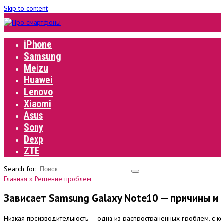
Skip to content
iPhone
Samsung
Meizu
Huawei
Lenovo
Xiaomi
Asus
Sony
Dexp
ZTE
Search for:
Главная
»
Решение проблем
Зависает Samsung Galaxy Note10 — причины 
Низкая производительность — одна из распространенных проблем, с 