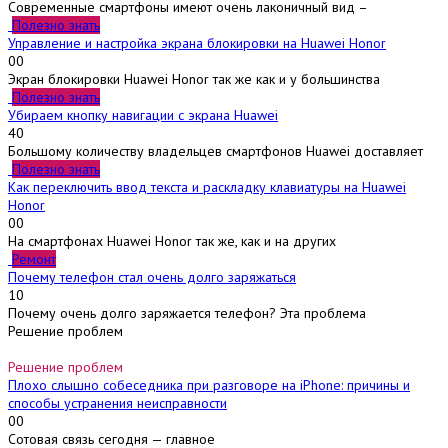
Современные смартфоны имеют очень лаконичный вид –
Полезно знать
Управление и настройка экрана блокировки на Huawei Honor
0
0
Экран блокировки Huawei Honor так же как и у большинства
Полезно знать
Убираем кнопку навигации с экрана Huawei
4
0
Большому количеству владельцев смартфонов Huawei доставляет
Полезно знать
Как переключить ввод текста и раскладку клавиатуры на Huawei
Honor
0
0
На смартфонах Huawei Honor так же, как и на других
Ремонт
Почему телефон стал очень долго заряжаться
1
0
Почему очень долго заряжается телефон? Эта проблема
Решение проблем
Решение проблем
Плохо слышно собеседника при разговоре на iPhone: причины и
способы устранения неисправности
0
0
Сотовая связь сегодня — главное