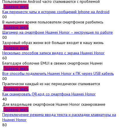
Пользователи Android часто сталкиваются с проблемой
Полезно знать
Как перенести чаты и историю сообщений Iphone на Android
0
0
В нынешнее время пользователи смартфонов разбились
Полезно знать
Шагомер на смартфоне Huawei Honor – инструкция по работе
0
0
Здоровый образ жизни всё больше входит в нашу жизнь
Полезно знать
Несколько способов записи видео с экрана Huawei Honor
6
0
Благодаря оболочке EMUI в свежих смартфонах Huawei
Полезно знать
Все способы подключить Huawei Honor к ПК через USB кабель
0
0
Практически каждый из нас периодически сталкивается
Полезно знать
Как сканировать QR-код со смартфона Huawei Honor
4
0
Для владельцев смартфонов Huawei Honor сканирование
Полезно знать
Переключение режима ввода текста и раскладки клавиатуры на
Huawei Honor
8
0