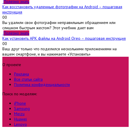
Полезно знать
Как восстановить удаленные фотографии на Android – пошаговая
инструкция
0
0
Вы удалили свои фотографии неправильным обращением или
слишком быстрым жестом? Этот учебник дает вам
Полезно знать
Как установить APK файлы на Android Oreo – пошаговая инструкция
0
0
Ваш друг только что поделился несколькими приложениями на
вашем смартфоне, и вы нажимаете «Установить»
О проекте
Реклама
Все статьи сайта
Политика конфиденциальности
Поиск по моделям:
iPhone
Samsung
Meizu
Huawei
Lenovo
Xiaomi