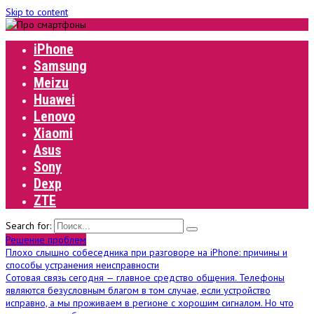
Skip to content
iPhone
Samsung
Meizu
Huawei
Lenovo
Xiaomi
Asus
Sony
Dexp
ZTE
Search for:
Решение проблем
Плохо слышно собеседника при разговоре на iPhone: причины и
способы устранения неисправности
Сотовая связь сегодня — главное средство общения. Телефоны
являются безусловным благом в том случае, если устройство
исправно, а мы проживаем в регионе с хорошим сигналом. Но что