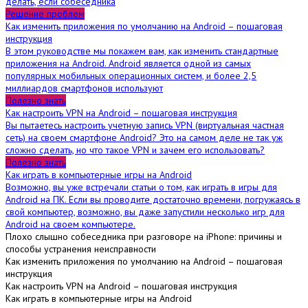
делать, если собеседника
Решение проблем
Как изменить приложения по умолчанию на Android – пошаговая
инструкция
В этом руководстве мы покажем вам, как изменить стандартные
приложения на Android. Android является одной из самых
популярных мобильных операционных систем, и более 2,5
миллиардов смартфонов используют
Полезно знать
Как настроить VPN на Android – пошаговая инструкция
Вы пытаетесь настроить учетную запись VPN (виртуальная частная
сеть) на своем смартфоне Android? Это на самом деле не так уж
сложно сделать, но что такое VPN и зачем его использовать?
Полезно знать
Как играть в компьютерные игры на Android
Возможно, вы уже встречали статьи о том, как играть в игры для
Android на ПК. Если вы проводите достаточно времени, погружаясь в
свой компьютер, возможно, вы даже запустили несколько игр для
Android на своем компьютере.
Плохо слышно собеседника при разговоре на iPhone: причины и
способы устранения неисправности
Как изменить приложения по умолчанию на Android – пошаговая
инструкция
Как настроить VPN на Android – пошаговая инструкция
Как играть в компьютерные игры на Android