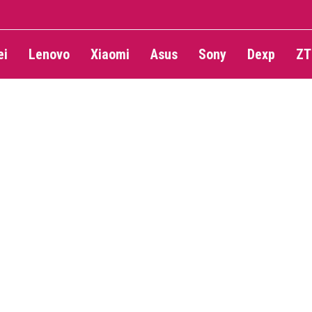
ei
Lenovo
Xiaomi
Asus
Sony
Dexp
ZT
ПЛАНШЕТЫ
Обзор: 10.5’ iPad Pro
0
0