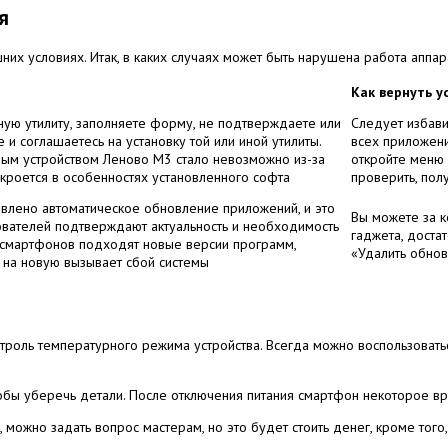
я
них условиях. Итак, в каких случаях может быть нарушена работа аппар
Как вернуть у
ую утилиту, заполняете форму, не подтверждаете или
Следует избави
 соглашаетесь на установку той или иной утилиты.
всех приложени
ьным устройством Леново М3 стало невозможно из-за
откройте меню 
кроется в особенностях установленного софта
проверить, пол
авлено автоматическое обновление приложений, и это
Вы можете за 
вателей подтверждают актуальность и необходимость
гаджета, доста
 смартфонов подходят новые версии программ,
«Удалить обно
 на новую вызывает сбой системы
онтроль температурного режима устройства. Всегда можно воспользоват
обы уберечь детали. После отключения питания смартфон некоторое вре
 можно задать вопрос мастерам, но это будет стоить денег, кроме того