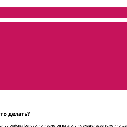
что делать?
стройства Lenovo, но, несмотря на это, у их владельцев тоже иногда 