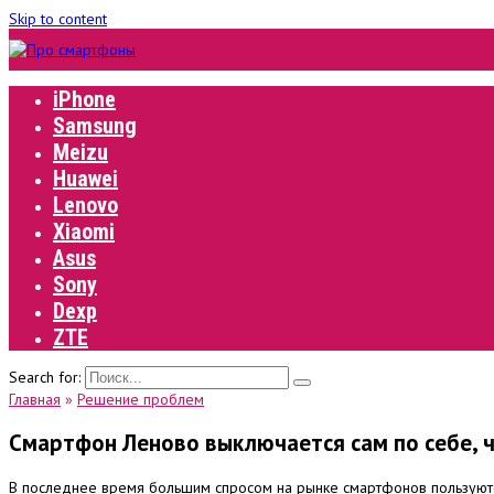
Skip to content
iPhone
Samsung
Meizu
Huawei
Lenovo
Xiaomi
Asus
Sony
Dexp
ZTE
Search for:
Главная
»
Решение проблем
Смартфон Леново выключается сам по себе, 
В последнее время большим спросом на рынке смартфонов пользуются у