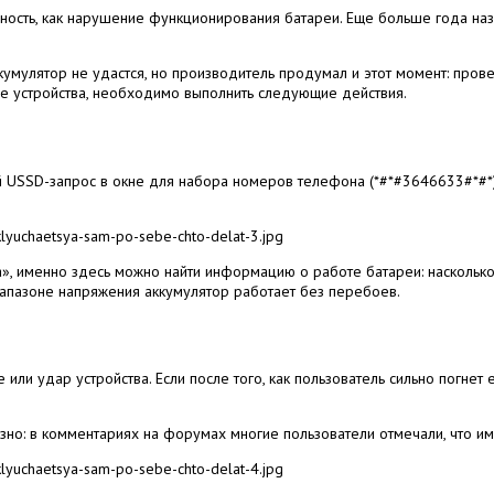
авность, как нарушение функционирования батареи. Еще больше года 
кумулятор не удастся, но производитель продумал и этот момент: пров
е устройства, необходимо выполнить следующие действия.
SSD-запрос в окне для набора номеров телефона (*#*#3646633#*#*). 
а», именно здесь можно найти информацию о работе батареи: наскольк
иапазоне напряжения аккумулятор работает без перебоев.
ли удар устройства. Если после того, как пользователь сильно погнет е
езно: в комментариях на форумах многие пользователи отмечали, что им