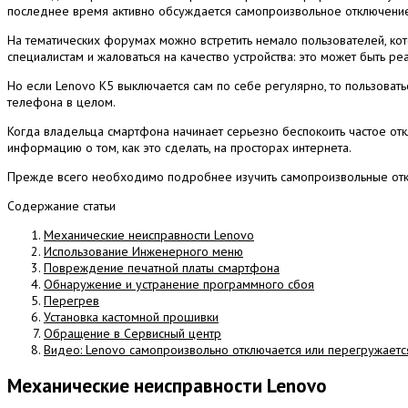
последнее время активно обсуждается самопроизвольное отключени
На тематических форумах можно встретить немало пользователей, кот
специалистам и жаловаться на качество устройства: это может быть р
Но если Lenovo K5 выключается сам по себе регулярно, то пользовать
телефона в целом.
Когда владельца смартфона начинает серьезно беспокоить частое отк
информацию о том, как это сделать, на просторах интернета.
Прежде всего необходимо подробнее изучить самопроизвольные откл
Содержание статьи
Механические неисправности Lenovo
Использование Инженерного меню
Повреждение печатной платы смартфона
Обнаружение и устранение программного сбоя
Перегрев
Установка кастомной прошивки
Обращение в Сервисный центр
Видео: Lenovo самопроизвольно отключается или перегружаетс
Механические неисправности Lenovo