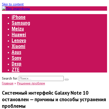
Skip to content
iPhone
Samsung
Meizu
Huawei
Lenovo
Xiaomi
Asus
Sony
Dexp
ZTE
Search for:
Главная
»
Решение проблем
Системный интерфейс Galaxy Note 10
остановлен — причины и способы устранения
проблемы