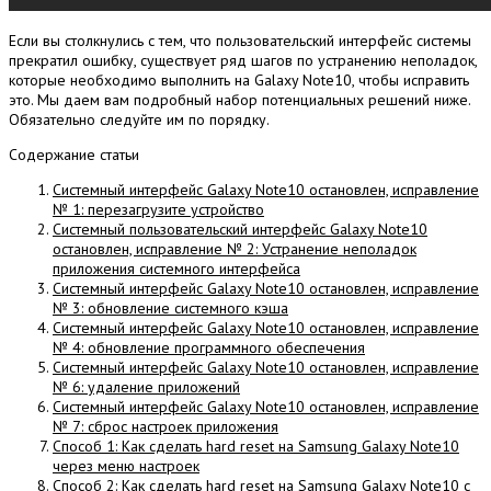
Если вы столкнулись с тем, что пользовательский интерфейс системы
прекратил ошибку, существует ряд шагов по устранению неполадок,
которые необходимо выполнить на Galaxy Note10, чтобы исправить
это.
Мы даем вам подробный набор потенциальных решений ниже.
Обязательно следуйте им по порядку.
Содержание статьи
Системный интерфейс Galaxy Note10 остановлен, исправление
№ 1: перезагрузите устройство
Системный пользовательский интерфейс Galaxy Note10
остановлен, исправление № 2: Устранение неполадок
приложения системного интерфейса
Системный интерфейс Galaxy Note10 остановлен, исправление
№ 3: обновление системного кэша
Системный интерфейс Galaxy Note10 остановлен, исправление
№ 4: обновление программного обеспечения
Системный интерфейс Galaxy Note10 остановлен, исправление
№ 6: удаление приложений
Системный интерфейс Galaxy Note10 остановлен, исправление
№ 7: сброс настроек приложения
Способ 1: Как сделать hard reset на Samsung Galaxy Note10
через меню настроек
Способ 2: Как сделать hard reset на Samsung Galaxy Note10 с