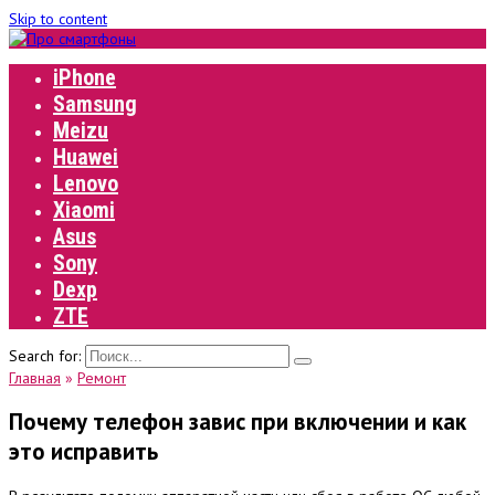
Skip to content
iPhone
Samsung
Meizu
Huawei
Lenovo
Xiaomi
Asus
Sony
Dexp
ZTE
Search for:
Главная
»
Ремонт
Почему телефон завис при включении и как
это исправить