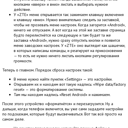
кнопками «вверх» и вниз» листать и выбирать нужное
действие.
У «ZТЕ» меню открывается так: зажимаем клавишу включения
и клавишу «вниз». Нужно внимательно следить за заставкой,
чтобы не прозевать меню настроек. Когда загорится «Аndroid»,
ничего не отпускаем. А вот когда на этой же заставке страница
будто перелистнётся на следующую и там будет та же
заставка «Аndroid», нужно сразу отпустить кнопки и появится
меню заводских настроек. У «ZТE» оно выглядит как шашечки,
в которых написаны команды, и реагируют на прикосновения
— то есть не нужно ничего листать кнопками регулирования
громкости.
Теперь о главном. Порядок сброса настроек такой:
В меню нужно найти пунктик «Settings» — это настройки.
Открываем их и находим вот такую надпись: «Wipe data/factory
reset» — это форматирование системы.
Там мы находим надпись «Reset Android» и нажимаем.
После этого устройство «форматнётся» и перезагрузится. Ну а
дальше, когда телефон включится, вы уже сами зададите настройки
по подсказкам, которые будут высвечиваться. Вот так всё просто на
самом деле.