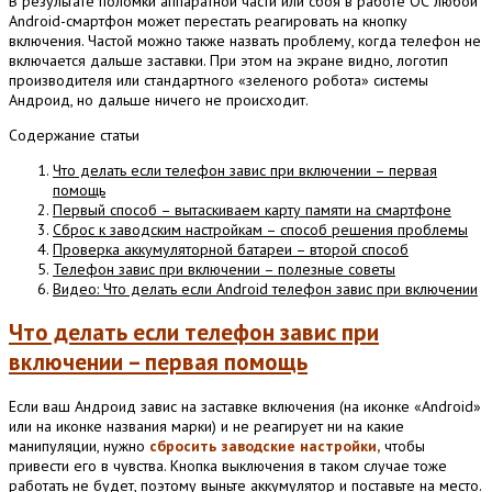
В результате поломки аппаратной части или сбоя в работе ОС любой
Android-смартфон может перестать реагировать на кнопку
включения. Частой можно также назвать проблему, когда телефон не
включается дальше заставки. При этом на экране видно, логотип
производителя или стандартного «зеленого робота» системы
Андроид, но дальше ничего не происходит.
Содержание статьи
Что делать если телефон завис при включении – первая
помощь
Первый способ – вытаскиваем карту памяти на смартфоне
Сброс к заводским настройкам – способ решения проблемы
Проверка аккумуляторной батареи – второй способ
Телефон завис при включении – полезные советы
Видео: Что делать если Android телефон завис при включении
Что делать если телефон завис при
включении – первая помощь
Если ваш Андроид завис на заставке включения (на иконке «Аndroid»
или на иконке названия марки) и не реагирует ни на какие
манипуляции, нужно
сбросить заводские настройки,
чтобы
привести его в чувства. Кнопка выключения в таком случае тоже
работать не будет, поэтому выньте аккумулятор и поставьте на место.