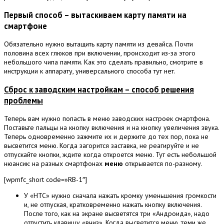
Первый способ – вытаскиваем карту памяти на
смартфоне
Обязательно нужно вытащить карту памяти из девайса. Почти
половина всех глюков при включении, происходит из-за этого
небольшого чипа памяти. Как это сделать правильно, смотрите в
инструкции к аппарату, универсального способа тут нет.
Сброс к заводским настройкам – способ решения
проблемы
Теперь вам нужно попасть в меню заводских настроек смартфона.
Поставьте пальцы на кнопку включения и на кнопку увеличения звука.
Теперь одновременно зажмите их и держите до тех пор, пока не
высветится меню. Когда загорится заставка, не реагируйте и не
отпускайте кнопки, ждите когда откроется меню. Тут есть небольшой
нюансик: на разных смартфонах
меню
открывается по-разному.
[wpmfc_short code=»RB-1″]
У «НТС» нужно сначала нажать кромку уменьшения громкости
и, не отпуская, кратковременно нажать кнопку включения.
После того, как на экране высветятся три «Андроида», надо
отпустить клавишу «вниз». Когда высветится меню, теми же