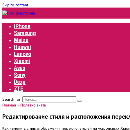
Skip to content
iPhone
Samsung
Meizu
Huawei
Lenovo
Xiaomi
Asus
Sony
Dexp
ZTE
Search for:
Главная
»
Полезно знать
Редактирование стиля и расположения перекл
Как изменить стиль отображения переключателей на устройствах Xiao