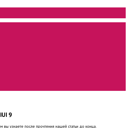
IUI 9
м вы узнаете после прочтения нашей статьи до конца.