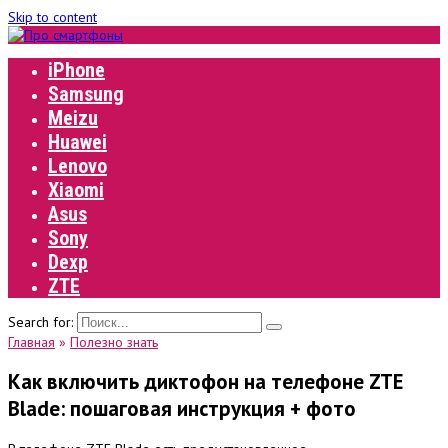
Skip to content
iPhone
Samsung
Meizu
Huawei
Lenovo
Xiaomi
Asus
Sony
Dexp
ZTE
Search for:
Главная
»
Полезно знать
Как включить диктофон на телефоне ZTE
Blade: пошаговая инструкция + фото