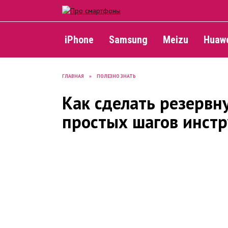
Skip
to
content
iPhone
Samsung
Meizu
Huaw
ГЛАВНАЯ
»
ПОЛЕЗНО ЗНАТЬ
Как сделать резервн
простых шагов инст