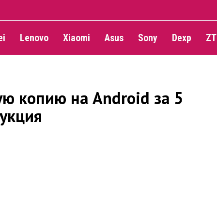
ei
Lenovo
Xiaomi
Asus
Sony
Dexp
ZT
ую копию на Android за 5
рукция