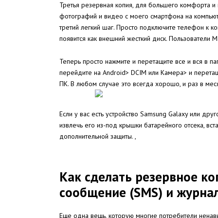
Третья резервная копия, для большего комфорта и и
фотографий и видео с моего смартфона на компьюте
третий легкий шаг. Просто подключите телефон к к
появится как внешний жесткий диск. Пользователи Ma
Теперь просто нажмите и перетащите все и вся в п
перейдите на Android> DCIM или Камера> и перетащ
ПК. В любом случае это всегда хорошо, и раз в мес
Если у вас есть устройство Samsung Galaxy или дру
извлечь его из-под крышки батарейного отсека, вс
дополнительной защиты. ,
Как сделать резервное к
сообщение (SMS) и журна
Еще одна вещь, которую многие потребители ненави