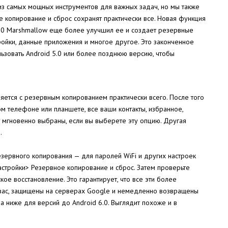
из самых мощных инструментов для важных задач, но мы также
 копирование и сброс сохранят практически все. Новая функция
d 6.0 Marshmallow еще более улучшил ее и создает резервные
тройки, данные приложения и многое другое. Это законченное
льзовать Android 5.0 или более позднюю версию, чтобы
яется с резервным копированием практически всего. После того
ом телефоне или планшете, все ваши контакты, избранное,
 мгновенно выбраны, если вы выберете эту опцию. Другая
.
езервного копирования — для паролей WiFi и других настроек
Настройки> Резервное копирование и сброс. Затем проверьте
ое восстановление. Это гарантирует, что все эти более
 вас, защищены на серверах Google и немедленно возвращены
ва ниже для версий до Android 6.0. Выглядит похоже и в