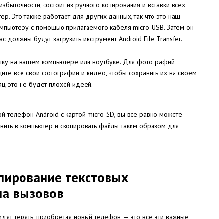
збыточности, состоит из ручного копирования и вставки всех
р. Это также работает для других данных, так что это наш
омпьютеру с помощью прилагаемого кабеля micro-USB. Затем он
c должны будут загрузить инструмент Android File Transfer.
апку на вашем компьютере или ноутбуке. Для фотографий
ите все свои фотографии и видео, чтобы сохранить их на своем
яц это не будет плохой идеей.
гой телефон Android с картой micro-SD, вы все равно можете
тавить в компьютер и скопировать файлы таким образом для
опирование текстовых
ла вызовов
дят терять, приобретая новый телефон, — это все эти важные