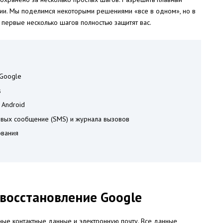
ции. Мы поделимся некоторыми решениями «все в одном», но в
 первые несколько шагов полностью защитят вас.
 Google
s
 Android
овых сообщение (SMS) и журнала вызовов
ования
восстановление Google
ные контактные данные и электронную почту. Все данные