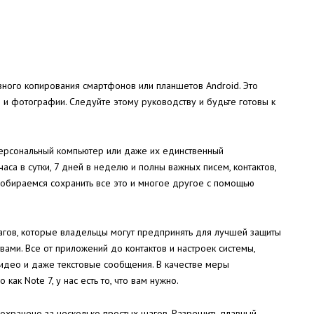
вного копирования смартфонов или планшетов Android. Это
 и фотографии. Следуйте этому руководству и будьте готовы к
ерсональный компьютер или даже их единственный
са в сутки, 7 дней в неделю и полны важных писем, контактов,
обираемся сохранить все это и многое другое с помощью
гов, которые владельцы могут предпринять для лучшей защиты
вами. Все от приложений до контактов и настроек системы,
идео и даже текстовые сообщения. В качестве меры
как Note 7, у нас есть то, что вам нужно.
 сохранено за несколько простых шагов. Разрешить плавный