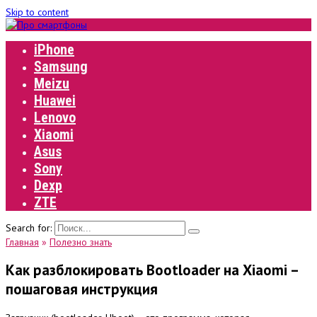
Skip to content
iPhone
Samsung
Meizu
Huawei
Lenovo
Xiaomi
Asus
Sony
Dexp
ZTE
Search for:
Главная
»
Полезно знать
Как разблокировать Bootloader на Xiaomi –
пошаговая инструкция