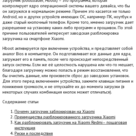
Загрузчик (bootloader, Hboot) – это программа, которая
контролирует ядро операционной системы вашего девайса, что бы
он загружлся в нормальном режиме. Причем это касается не только
Android, но и других устройств имеющих ОС, например ПК, ноутбук и
даже старый кнопочный телефон. Кроме того, именно загрузчик дает
разрешение на установку каких-либо программ и прошивок. По этой
причине пользователей интересует заводская разблокировка
загрузчика на смартфоне Xiaomi.
Hboot активируется при включении устройства, и представляет собой
аналог Bios в компьютере. Он подготавливает все данные для ядра,
загружает его в память, после чего происходит непосредственный
запуск системы. Если же её целостность нарушена или что-то мешает,
благодаря загрузчику можно попасть в режим восстановления, что
бы очистить данные, или произвести сброс до заводских установок.
Для этого перед включением устройства, зажмите клавиши питания и
понижения громкости, и не отпускайте их до момента загрузки (в
некоторых случаях комбинация кнопок может отличаться).
Содержание статьи
Почему загрузчик заблокирован на Xiaomi
Преимущества разблокированного загрузчика Xiaomi
Как разблокировать загрузчик на Xiaomi Redmi– пошаговая
инструкция
Риски и последствия