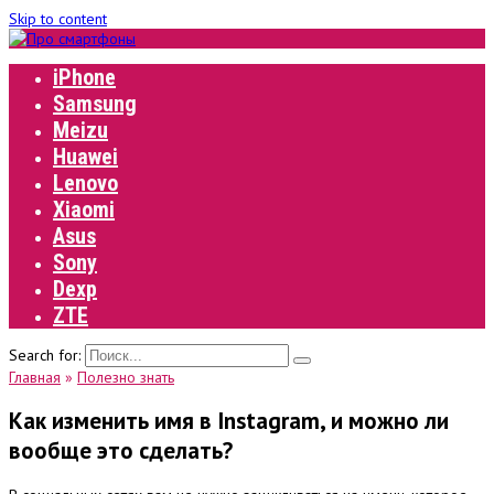
Skip to content
iPhone
Samsung
Meizu
Huawei
Lenovo
Xiaomi
Asus
Sony
Dexp
ZTE
Search for:
Главная
»
Полезно знать
Как изменить имя в Instagram, и можно ли
вообще это сделать?