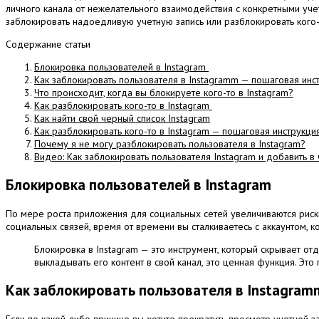
личного канала от нежелательного взаимодействия с конкретными уч
заблокировать надоедливую учетную запись или разблокировать кого-
Содержание статьи
Блокировка пользователей в Instagram
Как заблокировать пользователя в Instagramm — пошаговая инс
Что происходит, когда вы блокируете кого-то в Instagram?
Как разблокировать кого-то в Instagram
Как найти свой черный список Instagram
Как разблокировать кого-то в Instagram — пошаговая инструкци
Почему я не могу разблокировать пользователя в Instagram?
Видео: Как заблокировать пользователя Instagram и добавить в
Блокировка пользователей в Instagram
По мере роста приложения для социальных сетей увеличиваются риск
социальных связей, время от времени вы сталкиваетесь с аккаунтом, к
Блокировка в Instagram — это инструмент, который скрывает от
выкладывать его контент в свой канал, это ценная функция.
Это 
Как заблокировать пользователя в Instagram
Если по какой-либо причине вы хотите прекратить просмотр учетной за