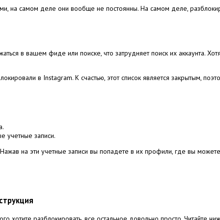
ыми, на самом деле они вообще не постоянны.
На самом деле, разблокир
жаться в вашем фиде или поиске, что затрудняет поиск их аккаунта.
Хот
блокировали в Instagram.
К счастью, этот список является закрытым, поэ
а.
е учетные записи.
Нажав на эти учетные записи вы попадете в их профили, где вы можете
нструкция
рого хотите разблокировать, все остальное довольно просто.
Читайте ниж