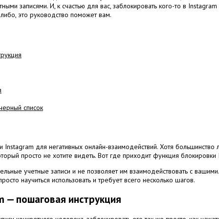
етными записями.
И, к счастью для вас, заблокировать кого-то в Instagram
либо, это руководство поможет вам.
трукция
я
 черный список
и Instagram для негативных онлайн-взаимодействий.
Хотя большинство 
оторый просто не хотите видеть.
Вот где приходит функция блокировки 
дельные учетные записи и не позволяет им взаимодействовать с вашими
просто научиться использовать и требует всего несколько шагов.
m — пошаговая инструкция
писи конкретного человека, заблокировать его так же просто, как нажат