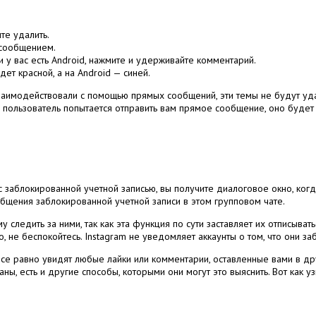
те удалить.
 сообщением.
и у вас есть Android, нажмите и удерживайте комментарий.
дет красной, а на Android — синей.
взаимодействовали с помощью прямых сообщений, эти темы не будут уд
 пользователь попытается отправить вам прямое сообщение, оно будет 
 заблокированной учетной записью, вы получите диалоговое окно, когд
общения заблокированной учетной записи в этом групповом чате.
следить за ними, так как эта функция по сути заставляет их отписывать
о, не беспокойтесь.
Instagram не уведомляет аккаунты о том, что они з
 все равно увидят любые лайки или комментарии, оставленные вами в др
аны, есть и другие способы, которыми они могут это выяснить.
Вот как уз