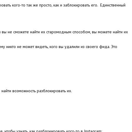
овать кого-то так же просто, как и заблокировать его.
Единственный
я вы не сможете найти их старомодным способом, вы можете найти их
тому никто не может видеть, кого вы удалили из своего фида.
Это
 найти возможность разблокировать их.
е, чтобы узнать, как разблокировать кого-то в Instagram: