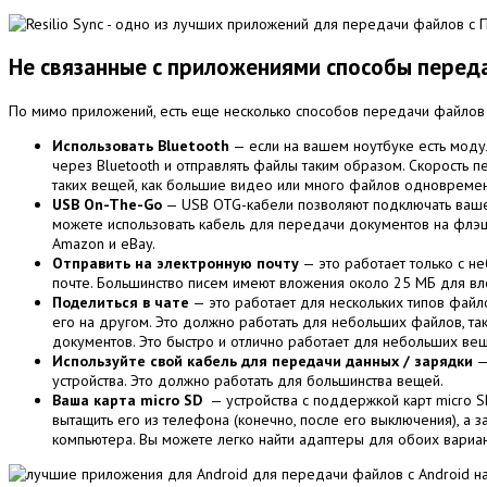
Не связанные с приложениями способы переда
По мимо приложений, есть еще несколько способов передачи файлов 
Использовать Bluetooth
— если на вашем ноутбуке есть модул
через Bluetooth и отправлять файлы таким образом. Скорость п
таких вещей, как большие видео или много файлов одновреме
USB On-The-Go
— USB OTG-кабели позволяют подключать ваше у
можете использовать кабель для передачи документов на флэш-д
Amazon и eBay.
Отправить на электронную почту
— это работает только с н
почте. Большинство писем имеют вложения около 25 МБ для вл
Поделиться в чате
— это работает для нескольких типов файло
его на другом. Это должно работать для небольших файлов, та
документов. Это быстро и отлично работает для небольших вещ
Используйте свой кабель для передачи данных / зарядки
—
устройства. Это должно работать для большинства вещей.
Ваша карта micro SD
— устройства с поддержкой карт micro S
вытащить его из телефона (конечно, после его выключения), а 
компьютера. Вы можете легко найти адаптеры для обоих вариа