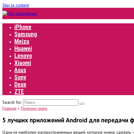
Skip to content
iPhone
Samsung
Meizu
Huawei
Lenovo
Xiaomi
Asus
Sony
Dexp
ZTE
Search for:
Главная
»
Полезно знать
5 лучших приложений Android для передачи ф
Одна из наиболее распространенных вещей, которую нужно сделать, —