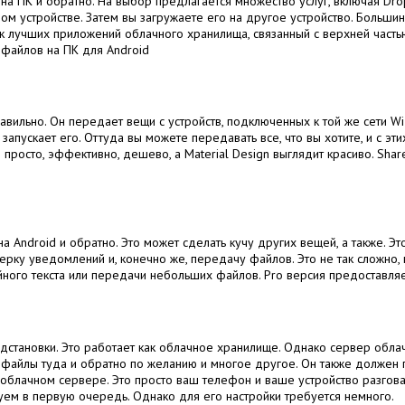
на ПК и обратно. На выбор предлагается множество услуг, включая Dro
ом устройстве. Затем вы загружаете его на другое устройство. Больш
к лучших приложений облачного хранилища, связанный с верхней частью 
вильно. Он передает вещи с устройств, подключенных к той же сети Wi
запускает его. Оттуда вы можете передавать все, что вы хотите, и с эт
то просто, эффективно, дешево, а Material Design выглядит красиво. Sh
 Android и обратно. Это может сделать кучу других вещей, а также. Э
ку уведомлений и, конечно же, передачу файлов. Это не так сложно, к
йного текста или передачи небольших файлов. Pro версия предоставляет
 подстановки. Это работает как облачное хранилище. Однако сервер обл
ь файлы туда и обратно по желанию и многое другое. Он также должен 
 облачном сервере. Это просто ваш телефон и ваше устройство разгова
уем в первую очередь. Однако для его настройки требуется немного.