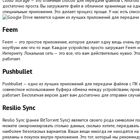
Cloud Storage — это отличный способ для передачи файлов с Android 
достаточно проста. Вы загружаете файл в облачное хранилище на одн
специальные приложения. Это делает процесс проще. У нас есть списо
Feem
Feem — это простое приложение, которое делает одну вещь очень пра
ноутбуки или что-то еще. Каждое устройство просто загружает Feem и 
Интернету. Локальная сеть — это все, что вам действительно нужно. Э
работает.
Pushbullet
Pushbullet — одно из лучших приложений для передачи файлов с ПК на
совместное использование буфера обмена между устройствами, провер
работает. Бесплатная версия дает вам достаточно для отправки случа
Resilio Sync
Resilio Sync (ранее BitTorrent Sync) является своего рода символом
можете синхронизировать столько данных, сколько хотите, передават
наиболее безопасных вариантов. Ваши вещи никогда не находятся на
рекламы и покупок внутри приложения. Это тот, который мы рекоменд