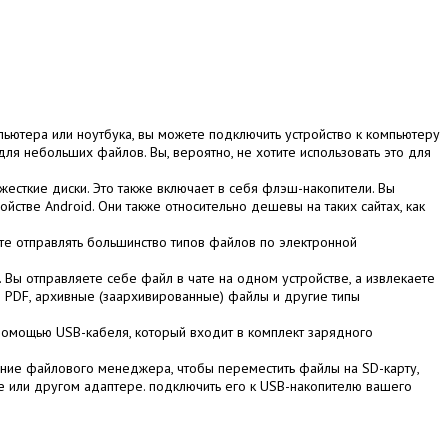
мпьютера или ноутбука, вы можете подключить устройство к компьютеру
для небольших файлов. Вы, вероятно, не хотите использовать это для
есткие диски. Это также включает в себя флэш-накопители. Вы
стве Android. Они также относительно дешевы на таких сайтах, как
те отправлять большинство типов файлов по электронной
. Вы отправляете себе файл в чате на одном устройстве, а извлекаете
ы PDF, архивные (заархивированные) файлы и другие типы
помощью USB-кабеля, который входит в комплект зарядного
ение файлового менеджера, чтобы переместить файлы на SD-карту,
уке или другом адаптере. подключить его к USB-накопителю вашего