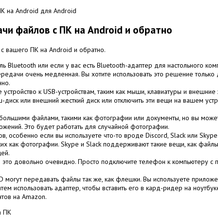
чи файлов с ПК на Android и обратно
с вашего ПК на Android и обратно.
ь Bluetooth или если у вас есть Bluetooth-адаптер для настольного ко
ередачи очень медленная. Вы хотите использовать это решение только 
нно.
стройство к USB-устройствам, таким как мыши, клавиатуры и внешние ж
иск или внешний жесткий диск или отключить эти вещи на вашем устрой
ебольшими файлами, такими как фотографии или документы, но вы може
ожений. Это будет работать для случайной фотографии.
в, особенно если вы используете что-то вроде Discord, Slack или Skype
ких как фотографии. Skype и Slack поддерживают такие вещи, как файл
ей.
 это довольно очевидно. Просто подключите телефон к компьютеру с 
D могут передавать файлы так же, как флешки. Вы используете прилож
затем использовать адаптер, чтобы вставить его в кард-ридер на ноутб
нтов на Amazon.