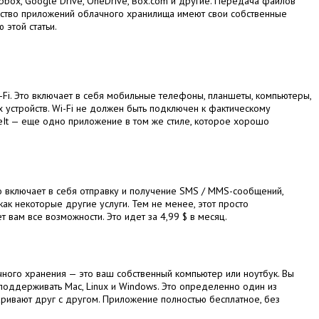
pbox, Google Drive, OneDrive, Box.com и другие. Передача файлов
инство приложений облачного хранилища имеют свои собственные
этой статьи.
-Fi. Это включает в себя мобильные телефоны, планшеты, компьютеры,
их устройств. Wi-Fi не должен быть подключен к фактическому
areIt — еще одно приложение в том же стиле, которое хорошо
то включает в себя отправку и получение SMS / MMS-сообщений,
ак некоторые другие услуги. Тем не менее, этот просто
 вам все возможности. Это идет за 4,99 $ в месяц.
ачного хранения — это ваш собственный компьютер или ноутбук. Вы
поддерживать Mac, Linux и Windows. Это определенно один из
ривают друг с другом. Приложение полностью бесплатное, без